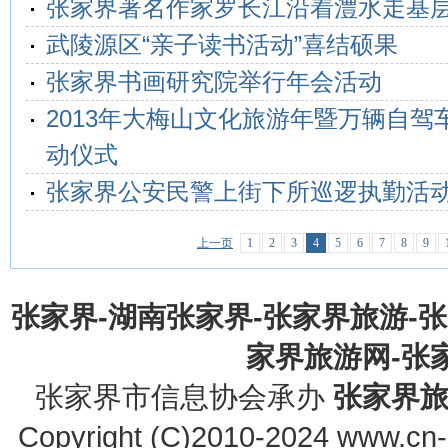
张家界著名作家罗长江沿着澧水走基
武陵源区“亲子读书活动”喜结硕果
张家界书画研究院举行年会活动
2013年大梅山文化旅游年暨万辆自驾
动仪式
张家界公安民警上街下所巡逻执勤活
上一页
1
2
3
4
5
6
7
8
9
张家界-湖南张家界-张家界旅游-
家界旅游网-张家界
张家界市信息协会承办
张家界
Copyright (C)2010-2024 www.cn-z