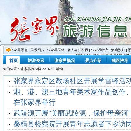
张家界景点
|
风景图片
|
张家界民俗
|
名人与张家界
|
张家界特产
|
酒店预订
|
通地图
|
自驾游
|
导游风采
|
投诉建
首页
旅游资讯
张家界概况
景点介绍
线路推荐
你的位置：
张家界旅游网
>> TAG: 活动
张家界永定区教场社区开展学雷锋活
湘、港、澳三地青年美术家作品创作
在张家界举行
武陵源开展“美丽武陵源，保护母亲河
桑植县检察院开展青年志愿者下乡访