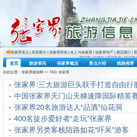
张家界景点
|
风景图片
|
张家界民俗
|
名人与张家界
|
张家界特产
|
酒店预订
|
通地图
|
自驾游
|
导游风采
|
投诉建
首页
旅游资讯
张家界概况
景点介绍
线路推荐
你的位置：
张家界旅游网
>> TAG: 张家界
张家界:三大旅游巨头联手打造自由行
中国张家界天门山天梯速降国际精英
张家界20名旅游达人“品酒”仙花洞
400名徒步爱好者“走玩”张家界
张家界另类客栈陌路如花“吓呆”游客