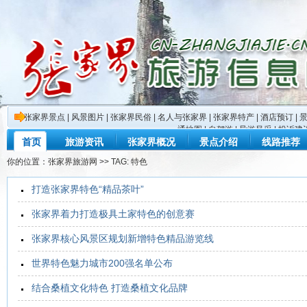
张家界景点
|
风景图片
|
张家界民俗
|
名人与张家界
|
张家界特产
|
酒店预订
|
通地图
|
自驾游
|
导游风采
|
投诉建
首页
旅游资讯
张家界概况
景点介绍
线路推荐
你的位置：
张家界旅游网
>> TAG: 特色
打造张家界特色“精品茶叶”
张家界着力打造极具土家特色的创意赛
张家界核心风景区规划新增特色精品游览线
世界特色魅力城市200强名单公布
结合桑植文化特色 打造桑植文化品牌