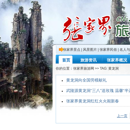
张家界景点
|
风景图片
|
张家界民俗
|
名人与
首页
旅游资讯
张家界概况
你的位置：
张家界旅游网
>> TAG: 黄龙洞
黄龙洞向全国劳模献礼
武陵源黄龙洞“三八”送玫瑰 温馨“半
张家界黄龙洞红红火火闹新春
上一页