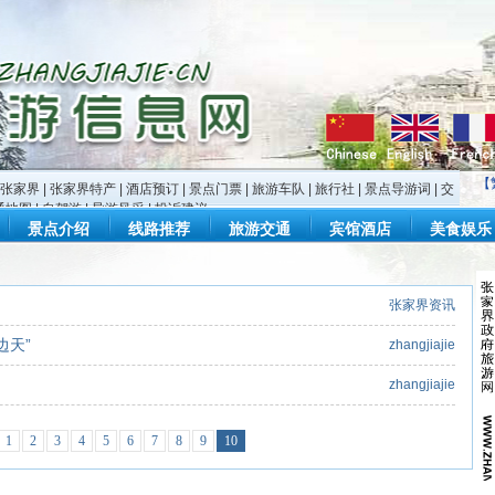
【
张家界
|
张家界特产
|
酒店预订
|
景点门票
|
旅游车队
|
旅行社
|
景点导游词
|
交
通地图
|
自驾游
|
导游风采
|
投诉建议
景点介绍
线路推荐
旅游交通
宾馆酒店
美食娱乐
张家界资讯
边天”
zhangjiajie
zhangjiajie
1
2
3
4
5
6
7
8
9
10