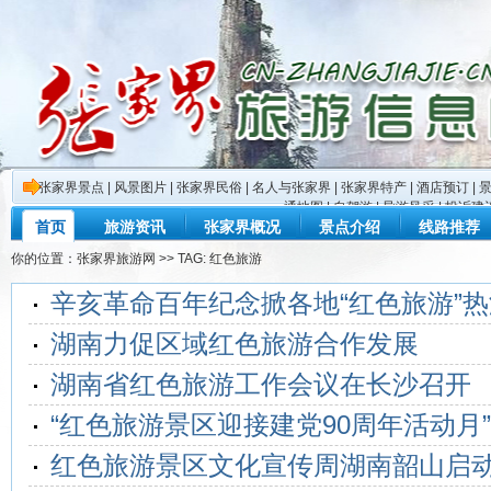
张家界景点
|
风景图片
|
张家界民俗
|
名人与张家界
|
张家界特产
|
酒店预订
|
通地图
|
自驾游
|
导游风采
|
投诉建
首页
旅游资讯
张家界概况
景点介绍
线路推荐
你的位置：
张家界旅游网
>> TAG: 红色旅游
辛亥革命百年纪念掀各地“红色旅游”热
湖南力促区域红色旅游合作发展
湖南省红色旅游工作会议在长沙召开
“红色旅游景区迎接建党90周年活动月
红色旅游景区文化宣传周湖南韶山启