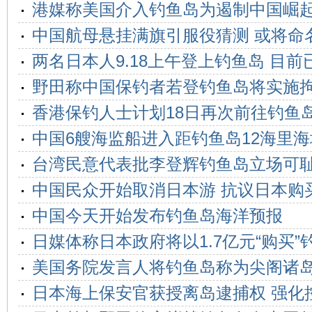
港媒称美国介入钓鱼岛为遏制中国崛
中国航母悬挂满旗引服役猜测 或将命名
两名日本人9.18上午登上钓鱼岛 目前
野田称中国保钓者若登钓鱼岛将实施
香港保钓人士计划18日再次前往钓鱼
中国6艘海监船进入距钓鱼岛12海里海
台湾民意代表批李登辉钓鱼岛立场可
中国民众开始取消日本游 抗议日本购
中国今天开始发布钓鱼岛海洋预报
日媒体称日本政府将以1.7亿元“购买”
美国务院发言人将钓鱼岛称为尖阁诸
日本海上保安官获授离岛逮捕权 强化