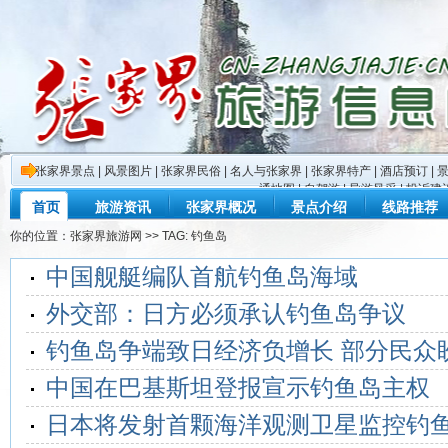
张家界景点
|
风景图片
|
张家界民俗
|
名人与张家界
|
张家界特产
|
酒店预订
|
通地图
|
自驾游
|
导游风采
|
投诉建
首页
旅游资讯
张家界概况
景点介绍
线路推荐
你的位置：
张家界旅游网
>> TAG: 钓鱼岛
中国舰艇编队首航钓鱼岛海域
外交部：日方必须承认钓鱼岛争议
钓鱼岛争端致日经济负增长 部分民众
中国在巴基斯坦登报宣示钓鱼岛主权
日本将发射首颗海洋观测卫星监控钓