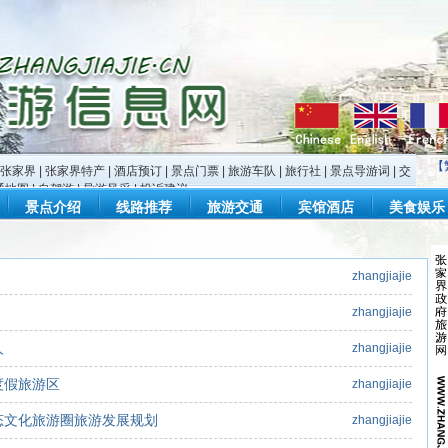
【
张家界
|
张家界特产
|
酒店预订
|
景点门票
|
旅游车队
|
旅行社
|
景点导游词
|
交
通地图
|
自驾游
|
导游风采
|
投诉建议
景点介绍
线路推荐
旅游交通
宾馆酒店
美食娱乐
zhangjiajie
zhangjiajie
人
zhangjiajie
度假旅游区
zhangjiajie
态文化旅游圈旅游发展规划
zhangjiajie