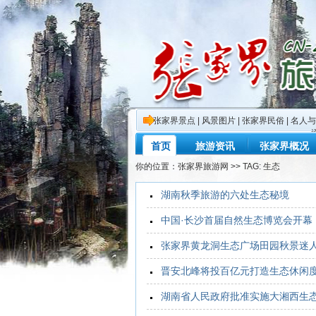
张家界景点
|
风景图片
|
张家界民俗
|
名人与
首页
旅游资讯
张家界概况
你的位置：
张家界旅游网
>> TAG: 生态
湖南秋季旅游的六处生态秘境
中国·长沙首届自然生态博览会开幕
张家界黄龙洞生态广场田园秋景迷
晋安北峰将投百亿元打造生态休闲
湖南省人民政府批准实施大湘西生