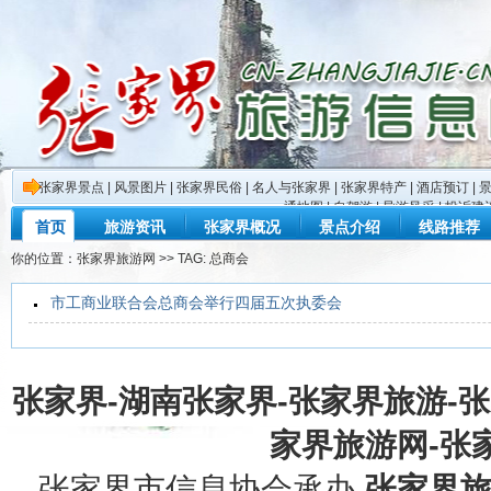
张家界景点
|
风景图片
|
张家界民俗
|
名人与张家界
|
张家界特产
|
酒店预订
|
通地图
|
自驾游
|
导游风采
|
投诉建
首页
旅游资讯
张家界概况
景点介绍
线路推荐
你的位置：
张家界旅游网
>> TAG: 总商会
市工商业联合会总商会举行四届五次执委会
张家界-湖南张家界-张家界旅游-
家界旅游网-张家界
张家界市信息协会承办
张家界