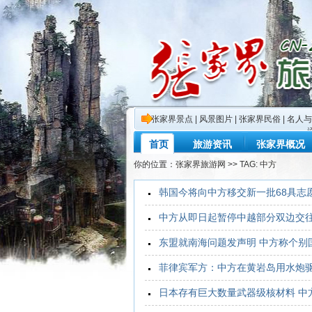
张家界景点
|
风景图片
|
张家界民俗
|
名人与
首页
旅游资讯
张家界概况
你的位置：
张家界旅游网
>> TAG: 中方
韩国今将向中方移交新一批68具志
中方从即日起暂停中越部分双边交
东盟就南海问题发声明 中方称个别
菲律宾军方：中方在黄岩岛用水炮
日本存有巨大数量武器级核材料 中