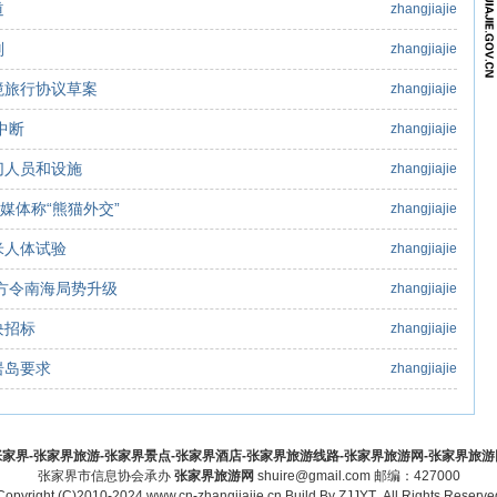
道
zhangjiajie
判
zhangjiajie
境旅行协议草案
zhangjiajie
中断
zhangjiajie
切人员和设施
zhangjiajie
 媒体称“熊猫外交”
zhangjiajie
米人体试验
zhangjiajie
方令南海局势升级
zhangjiajie
块招标
zhangjiajie
岩岛要求
zhangjiajie
家界-张家界旅游-张家界景点-张家界酒店-张家界旅游线路-张家界旅游网-张家界旅游网-zha
张家界市信息协会承办
张家界旅游网
shuire@gmail.com 邮编：427000
Copyright (C)2010-2024 www.cn-zhangjiajie.cn Build By
ZJJYT
.All Rights Reserve