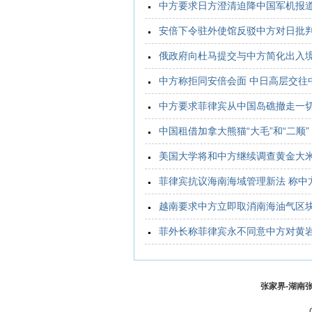
中方要求日方澄清迫降中国军机报
安倍下令驻外使馆反驳中方对日批
俄政府向杜马提交与中方简化出入
中方称拒同安倍会面 中日高层交往
中方要求菲律宾从中国岛礁撤走一
中国租借加拿大熊猫“大毛”和“二顺”
美国大学将和中方继续调查黄金大
菲律宾抗议海南海域管理新法 称中
越南要求中方立即取消南海油气区
菲外长称菲律宾永不同意中方对黄
张家界-湖南张