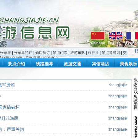
【
张家界
|
张家界特产
|
酒店预订
|
景点门票
|
旅游车队
|
旅行社
|
景点导游词
|
交
通地图
|
自驾游
|
导游风采
|
投诉建议
景点介绍
线路推荐
旅游交通
宾馆酒店
美食娱乐
愿军遗骸
zhangjiajie
往
zhangjiajie
国家搞破坏
zhangjiajie
驱赶菲渔民
zhangjiajie
方：严重关切
zhangjiajie