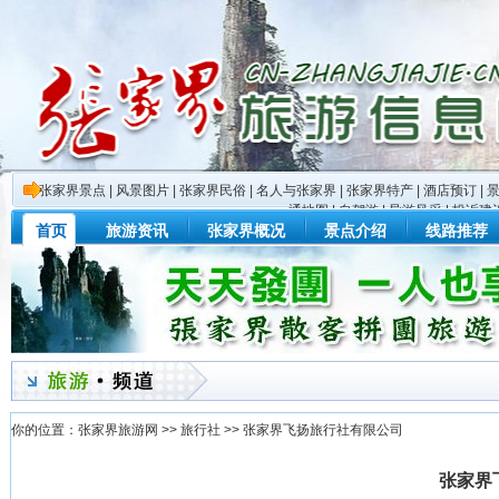
张家界景点
|
风景图片
|
张家界民俗
|
名人与张家界
|
张家界特产
|
酒店预订
|
通地图
|
自驾游
|
导游风采
|
投诉建
首页
旅游资讯
张家界概况
景点介绍
线路推荐
你的位置：
张家界旅游网
>>
旅行社
>>
张家界飞扬旅行社有限公司
您的位置：
首页
>>
旅行社
>>
张家界飞扬旅行社有限公司
>> 查看评论
张家界