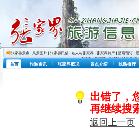
张家界景点
|
风景图片
|
张家界民俗
|
名人与张家界
|
张家界特产
|
酒店预订
|
通地图
|
自驾游
|
导游风采
|
投诉建
首页
旅游资讯
张家界概况
景点介绍
线路推荐
出错了，
再继续搜
返回上一页