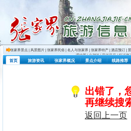
张家界景点
|
风景图片
|
张家界民俗
|
名人与张家界
|
张家界特产
|
酒店预订
|
通地图
|
自驾游
|
导游风采
|
投诉建
首页
旅游资讯
张家界概况
景点介绍
线路推荐
出错了，
再继续搜
返回上一页