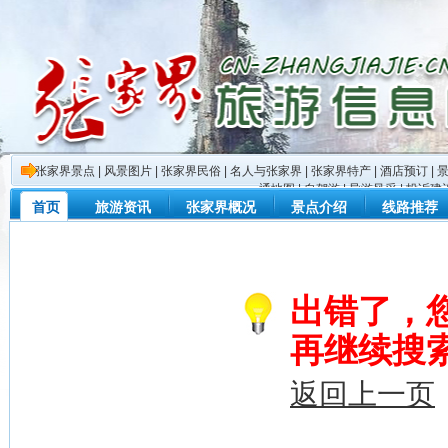
张家界景点
|
风景图片
|
张家界民俗
|
名人与张家界
|
张家界特产
|
酒店预订
|
通地图
|
自驾游
|
导游风采
|
投诉建
首页
旅游资讯
张家界概况
景点介绍
线路推荐
出错了，
再继续搜
返回上一页