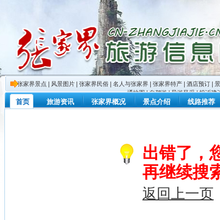
张家界景点
|
风景图片
|
张家界民俗
|
名人与张家界
|
张家界特产
|
酒店预订
|
通地图
|
自驾游
|
导游风采
|
投诉建
首页
旅游资讯
张家界概况
景点介绍
线路推荐
出错了，
再继续搜
返回上一页