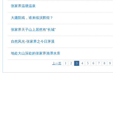
张家界温塘温泉
大庸阳戏，谁来续演辉煌？
张家界天子山上居然有“长城”
自然风光-张家界之今日茅溪
地处大山深处的张家界渔潭水库
上一页
1
2
3
4
5
6
7
8
9