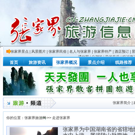
张家界景点
|
风景图片
|
张家界民俗
|
名人与张家界
|
张家界特产
|
酒店预订
|
通地图
|
自驾游
|
导游风采
|
投诉建
首页
旅游资讯
张家界概况
景点介绍
线路推荐
张家界简介
|
你的位置：
张家界旅游网
>>
走进张家界
张家界为中国湖南省的省辖地