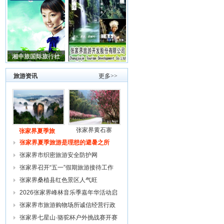
旅游资讯
更多>>
张家界黄石寨
张家界夏季旅
张家界夏季旅游是理想的避暑之所
张家界市织密旅游安全防护网
张家界召开“五一”假期旅游接待工作
复
张家界桑植县红色景区人气旺
2026张家界峰林音乐季嘉年华活动启
幕
张家界市旅游购物场所诚信经营行政
约谈
张家界七星山·骆驼杯户外挑战赛开赛