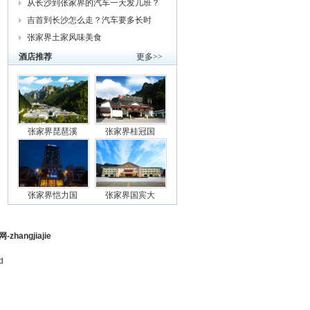
从长沙到张家界的汽车一天发几班？
需要
吉首到长沙怎么走？汽车要多长时
间？我
张家界土家风味美食
酒店推荐
更多>>
张家界琵琶溪
张家界桂冠国
张家界恺力国
张家界国宾大
ngjiajie
d