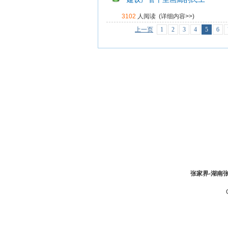
3102
人阅读 (
详细内容>>
)
上一页
1
2
3
4
5
6
张家界-湖南张