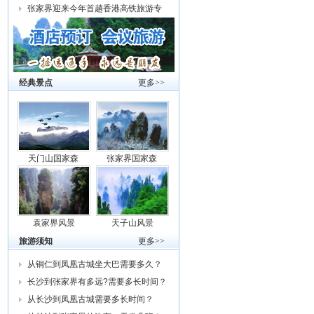
张家界迎来今年首趟香港高铁旅游专
列
经典景点
更多>>
天门山国家森
张家界国家森
袁家界风景
天子山风景
旅游须知
更多>>
从铜仁到凤凰古城坐大巴需要多久？
车费
长沙到张家界有多远?需要多长时间？
从
从长沙到凤凰古城需要多长时间？