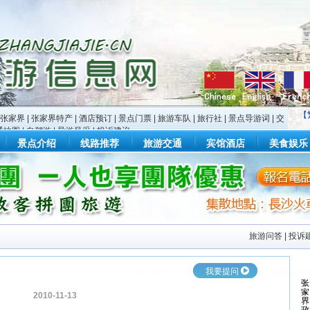
【
张家界
|
张家界特产
|
酒店预订
|
景点门票
|
旅游车队
|
旅行社
|
景点导游词
|
交
通地图
|
自驾游
|
导游风采
|
投诉建议
景点介绍
线路推荐
旅游交通
宾馆酒店
美食娱乐
旅游问答
|
投诉
我要提问
2010-11-13