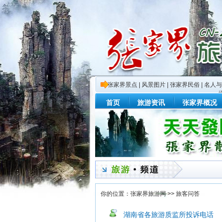
张家界景点
|
风景图片
|
张家界民俗
|
名人与
首页
旅游资讯
张家界概况
你的位置：
张家界旅游网
>>
旅客问答
湖南省各旅游质监所投诉电话