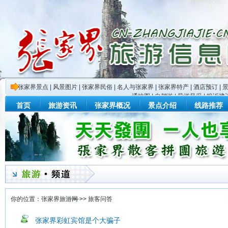
张家界景点
|
风景图片
|
张家界民俗
|
名人与张家界
|
张家界特产
|
酒店预订
|
通地图
|
自驾游
|
导游风采
|
投诉建
首页
旅游资讯
张家界概况
景点介绍
线路推荐
你的位置：
张家界旅游网
>>
旅客问答
张家界彩虹宾馆是个大骗子