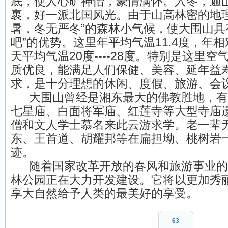
底，使人心旷神怡，豪情满怀。入冬，遍
裹，好一派北国风光。由于山高林密的地理
暑，冬无严冬”的森林小气候，使大围山具有
吧”的优势。这里年平均气温11.4度，年相
天平均气温20度----28度。特别是这里
质优良，能满足人们保健、美容、延年益
求，是十分理想的休闲、度假、旅游、会
大围山曾经是湘东最大的佛教胜地，有
七星庙、白面将军庙、红莲寺等大型寺庙
僧和文人学士慕名来此云游求学。老一辈
东、王首道、胡耀邦等在扁担坳、桃树岩
迹。
随着国家改革开放的春风和旅游事业的
林公园正在大力开发建设。它将以更加秀
享大自然给予人类的最美好的享受。
63