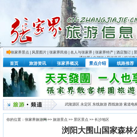
张家界景点
|
风景图片
|
张家界民俗
|
名人与张家界
|
张家界特产
|
酒店预订
|
通地图
|
自驾游
|
导游风采
|
投诉建
首页
旅游资讯
张家界概况
景点介绍
线路推荐
武陵源区
永定区
东线旅游
西线旅游
索道电
你的位置：
张家界旅游网
>>
旅游景点
>>
景区景点
>>
长沙地区
浏阳大围山国家森林