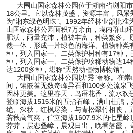
大围山国家森林公园位于湖南省浏阳市
18公里。它以森林茂盛，资源丰富，风景
为“湘东绿色明珠”。1992年经林业部批
山国家森林公园面积7万余亩，境内群山
肥沃，雨量充沛，植被丰富，种类繁多。
然一体，形成一片绿色的海洋。植物种类有2
种，列入国家一、二类保护树种有17种，
种，列入国家一、二类保护珍稀动物达14
达1200多种，堪称“天然动植物博物馆”。
大围山国家森林公园以“秀”著称。在崇
间，镶嵌着无数奇峰异石和100多处流泉
因林更美。这里春天，鸟语花香，流水欢
登临海拔1515米的五指石峰，满山杜鹃
绝。深秋，红枫尽染，与青松翠竹相映，
若秋高气爽，伫立海拔1607.9米的七星
莽莽，层恋叠嶂，晨观日出，晚看落霞，