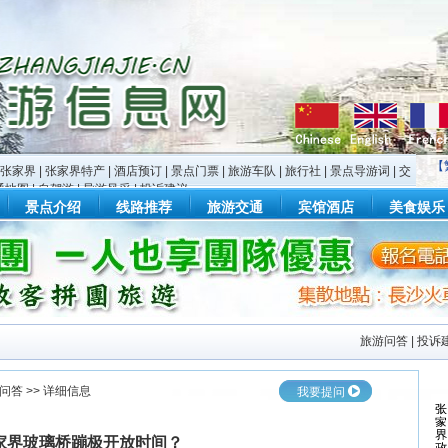
【
张家界
|
张家界特产
|
酒店预订
|
景点门票
|
旅游车队
|
旅行社
|
景点导游词
|
交
通地图
|
自驾游
|
导游风采
|
投诉建议
景点介绍
线路推荐
旅游交通
宾馆酒店
美食娱乐
旅游问答
|
投诉
问答
>> 详细信息
我要提问
家界玻璃桥蹦极开放时间？