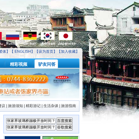
繁体】【
ENGLISH
】【
设为首页
】【
加入收藏
】
精彩视频
驴友问答
建议
|
旅游须知
|
精彩游记
|
生活杂谈
|
旅游指南