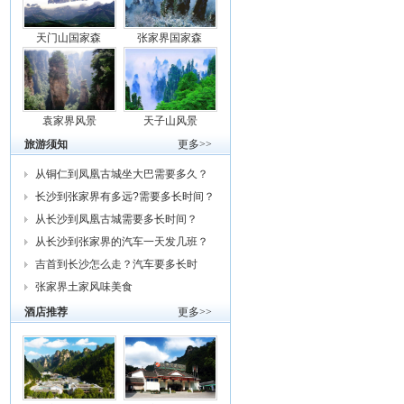
天门山国家森
张家界国家森
袁家界风景
天子山风景
旅游须知
更多>>
从铜仁到凤凰古城坐大巴需要多久？
车费
长沙到张家界有多远?需要多长时间？
从
从长沙到凤凰古城需要多长时间？
从长沙到张家界的汽车一天发几班？
需要
吉首到长沙怎么走？汽车要多长时
间？我
张家界土家风味美食
酒店推荐
更多>>