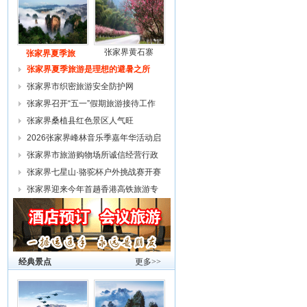
张家界黄石寨
张家界夏季旅
张家界夏季旅游是理想的避暑之所
张家界市织密旅游安全防护网
张家界召开“五一”假期旅游接待工作
复
张家界桑植县红色景区人气旺
2026张家界峰林音乐季嘉年华活动启
幕
张家界市旅游购物场所诚信经营行政
约谈
张家界七星山·骆驼杯户外挑战赛开赛
张家界迎来今年首趟香港高铁旅游专
列
经典景点
更多>>