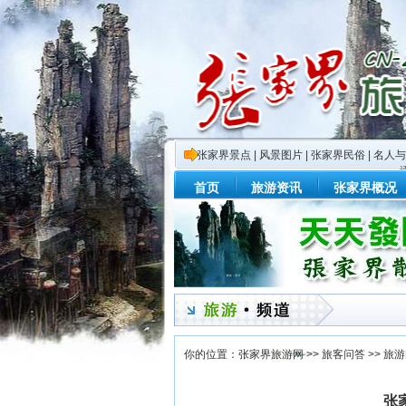
张家界景点
|
风景图片
|
张家界民俗
|
名人与
首页
旅游资讯
张家界概况
你的位置：
张家界旅游网
>>
旅客问答
>>
旅游
张