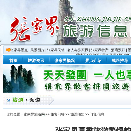
张家界景点
|
风景图片
|
张家界民俗
|
名人与张家界
|
张家界特产
|
酒店预订
|
通地图
|
自驾游
|
导游风采
|
投诉建
首页
旅游资讯
张家界概况
景点介绍
线路推荐
你的位置：
张家界旅游网
>>
旅客问答
>>
旅游须知
>> 详细信息
张家界夏季旅游警惕