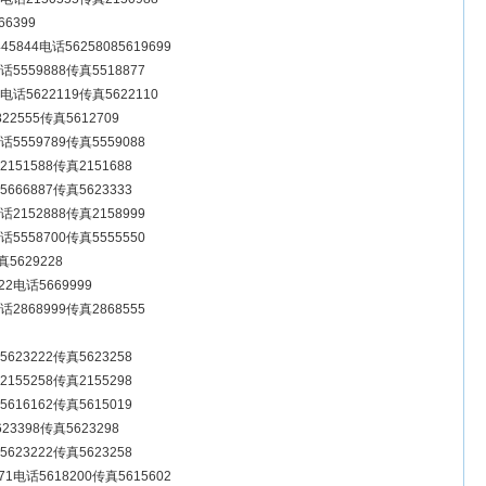
6399
44电话56258085619699
559888传真5518877
话5622119传真5622110
2555传真5612709
559789传真5559088
51588传真2151688
66887传真5623333
152888传真2158999
558700传真5555550
5629228
2电话5669999
868999传真2868555
23222传真5623258
55258传真2155298
16162传真5615019
3398传真5623298
23222传真5623258
电话5618200传真5615602