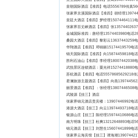
皇朝国际酒店【准四】电话5556789传真566
张家界京溪国际酒店【准四】胡经理139744458
皇廷大酒店【准四】梦经理15074464111电话5
张家界百丈峡酒店【准四】张13574402637电
金城国际准四：唐经理13574403980电话282
桑园大酒店【准四】黎彩云13637443259电话5
华翔酒店【准四】邓锦丽15174419570电话21
锦天国际酒店【准四】向15874459818电话56
胜利石油山【准四】李经理18007442038电话2
武悦景区连锁酒店：粟光祥15274418880电话5
苏杭酒店【准四】电话55578685629218传真
君澜旅游主题酒店【准四】向燕1397445622
丽景酒店【准四】：张经理13807446508电话2
武陵源【挂三】酒店
张家界锦元酒店贵宾楼：13907446992电话56
港源大酒店【挂三】向云13974493718电话21
银源山庄【挂三】陈经理15974410686电话56
南方明珠【挂三】杜爽13212648893电话562
锦元酒店【挂三】刘慧生15607441899电话56
张家界云海宾馆【挂三】谭海潮13907442171