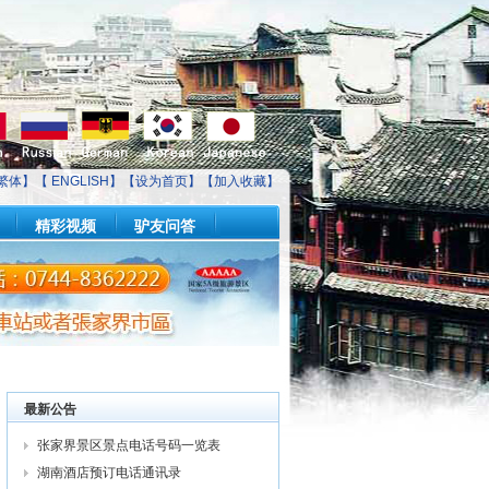
繁体】【
ENGLISH
】【
设为首页
】【
加入收藏
】
精彩视频
驴友问答
最新公告
张家界景区景点电话号码一览表
湖南酒店预订电话通讯录