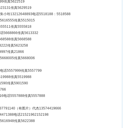
9传真5622519
3131传真5629519
玲13212648893电话5518188：5518588
16555传真5515015
5511传真5555818
668866传真5613332
8588传真5668588
222传真5623258
997传真21866
68005传真5668006
话5557999传真5557799
9988传真5519988
590传真5901590
766
电话5557888传真5557888
7791140（有图片）代杰13574419666
388电话21521962152198
16948传真5622388