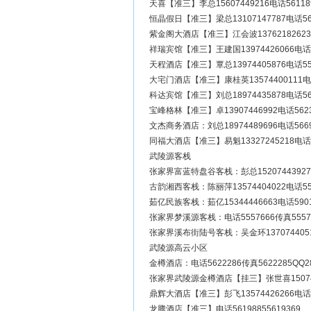
天喜【准三】李总15607449216电话561189
恒晶假日【准三】梁总13107147787电话562
紫金阁大酒店【准三】江会波13762182623朱小
祥瑞宾馆【准三】王建国13974426066电话56
天程酒店【准三】覃总13974405876电话555
大宅门酒店【准三】康桂英13574400111电话5
科达宾馆【准三】刘总18974435878电话566
宝峰格林【准三】卓13907446992电话5623
文杰商务酒店：刘总18974489696电话5669
同福大酒店【准三】易魁13327245218电话56
武陵源客栈
张家界富蓝特盘谷客栈：彭总15207443927电
古韵湘西客栈：陈丽萍13574404022电话551
茹亿民族客栈：茹亿15344446663电话5901
张家界梦溪源客栈：电话5557666传真5557
张家界溪布街陆号客栈：吴金环13707440516
武陵源高云小区
金樽酒店：电话5622286传真5622285QQ28
张家界武陵源金樽酒店【挂三】张世喜15074471
鼎辉大酒店【准三】彭飞13574426266电话56
龙腾酒店【准三】电话56198855619369