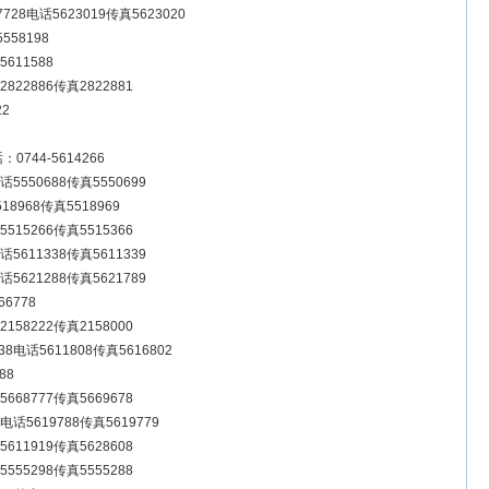
8电话5623019传真5623020
58198
611588
22886传真2822881
2
0744-5614266
550688传真5550699
8968传真5518969
15266传真5515366
611338传真5611339
621288传真5621789
6778
58222传真2158000
电话5611808传真5616802
88
68777传真5669678
话5619788传真5619779
11919传真5628608
55298传真5555288