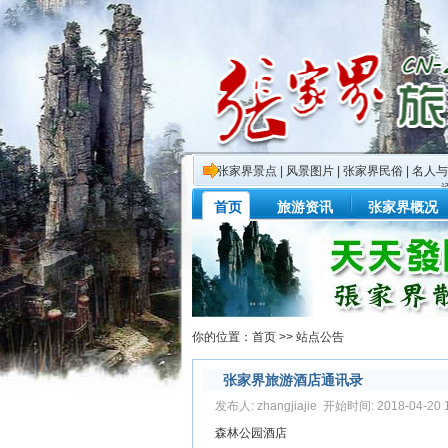
张家界景点
|
风景图片
|
张家界民俗
|
名人与
首页
旅游资讯
张家界概况
你的位置：
首页
>> 站点公告
张家界旅游酒店通讯录
发布人: zhangjiajie 开始时间: 2018-04-20 
森林公园酒店